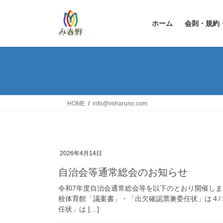
コ
ナ
ン
ビ
ホーム
会則・規約
テ
ゲ
ン
ー
ツ
シ
へ
ョ
ス
ン
キ
に
ッ
移
HOME
info@miharuno.com
プ
動
2026年4月14日
自治会等通常総会のお知らせ
令和7年度自治会通常総会等を以下のとおり開催しま
校体育館「議案書」・「出欠確認票兼委任状」は４
任状」は […]