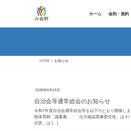
コ
ナ
ン
ビ
ホーム
会則・規約
テ
ゲ
ン
ー
ツ
シ
へ
ョ
ス
ン
キ
に
ッ
移
HOME
お知らせ
プ
動
2026年4月14日
自治会等通常総会のお知らせ
令和7年度自治会通常総会等を以下のとおり開催しま
校体育館「議案書」・「出欠確認票兼委任状」は４
任状」は […]