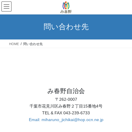
コ
ナ
ン
ビ
テ
ゲ
ン
ー
問い合わせ先
ツ
シ
へ
ョ
ス
ン
HOME
問い合わせ先
キ
に
ッ
移
プ
動
み春野自治会
〒262-0007
千葉市花見川区み春野２丁目15番地4号
TEL & FAX 043-239-6733
Email: miharuno_jichikai@hop.ocn.ne.jp